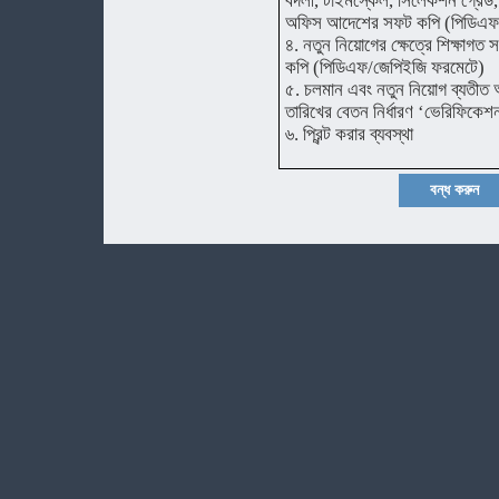
বদলী, টাইমস্কেল, সিলেকশন গ্রেড, উচ
অফিস আদেশের সফট কপি (পিডিএফ
৪. নতুন নিয়োগের ক্ষেত্রে শিক্ষাগত
কপি (পিডিএফ/জেপিইজি ফরমেটে)
৫. চলমান এবং নতুন নিয়োগ ব্যতীত 
তারিখের বেতন নির্ধারণ ‘ভেরিফিকেশ
৬. প্রিন্ট করার ব্যবস্থা