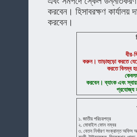
এবং সমপদে স্কেল উন্নীতকরণ 
করবেন। হিসাবরক্ষণ কার্যালয় 
করবেন।
ধীর-স
করুন।
তাড়াহুড়ো
করতে
যেয
করতে
বিলম্ব
হ
কেবলম
করবেন।
ব্যাংক
এবং
স্বা
প্রযোজ্য
১. জাতীয় পরিচয়পত্র
২. মোবাইল ফোন নম্বর
৩. বেতন নির্ধারণ সংক্রান্ত অফিস