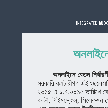
অনলাইনে 
অনলাইনে বেতন নির্ধার
সরকারি কর্মচারীগণ এই ওয়েবসা
২০১৫ এ ১.৭.২০১৫ তারিখে বেতন 
বদলী, টাইমস্কেল, সিলেকশন গ্র